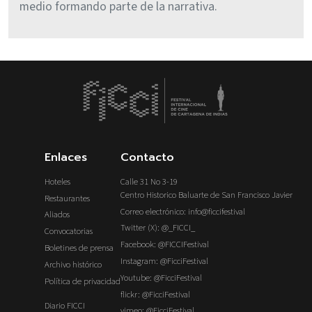
medio formando parte de la narrativa.
Enlaces
Contacto
Hoteles
Calle 31 No 3-19
Centro Historico Baluarte de San Francisco Javier
Restaurantes
Correo electrónico: info@ficcifestival
Aliados
Twitter (X): @_FICCI_
Convocatorias
Facebook: @FICCIFestival
Boletines de prensa
Instagram: @FicciFestival
Archivo histórico
Youtube: @FicciFestival
Política de privacidad
flickr: @FicciFestival
Diario FICCI
vimeo: @FicciFestival