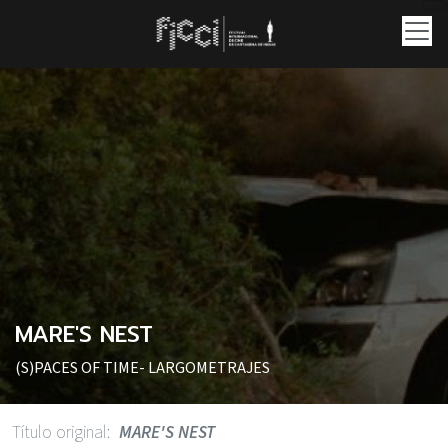
Pasar al contenido principal
MARE'S NEST
(S)PACES OF TIME
LARGOMETRAJES
Título original
MARE'S NEST