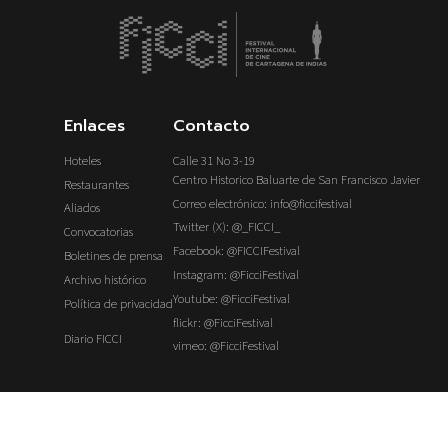
Enlaces
Contacto
Hoteles
Calle 31 No 3-19
Centro Historico Baluarte de San Francisco Javier
Restaurantes
Correo electrónico: info@ficcifestival
Aliados
Twitter (X): @_FICCI_
Convocatorias
Facebook: @FICCIFestival
Boletines de prensa
Instagram: @FicciFestival
Archivo histórico
Youtube: @FicciFestival
Política de privacidad
flickr: @FicciFestival
Diario FICCI
vimeo: @FicciFestival
Copyright 2026 © Ficci – All Rights Reserved