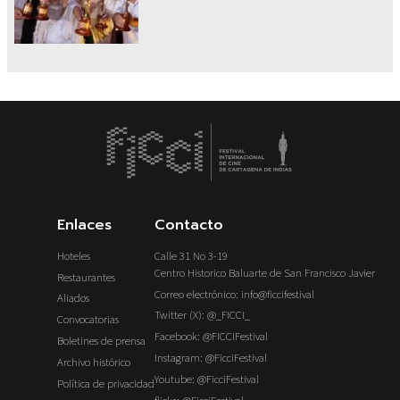
Enlaces
Contacto
Hoteles
Calle 31 No 3-19
Centro Historico Baluarte de San Francisco Javier
Restaurantes
Correo electrónico: info@ficcifestival
Aliados
Twitter (X): @_FICCI_
Convocatorias
Facebook: @FICCIFestival
Boletines de prensa
Instagram: @FicciFestival
Archivo histórico
Youtube: @FicciFestival
Política de privacidad